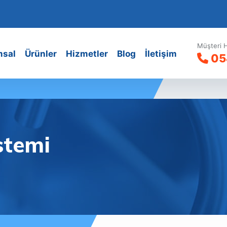
Müşteri H
msal
Ürünler
Hizmetler
Blog
İletişim
05
stemi