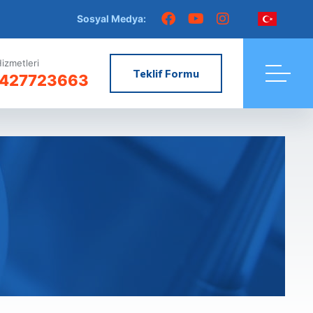
Sosyal Medya:
izmetleri
Teklif Formu
427723663